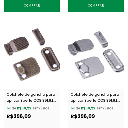
COMPRAR
COMPRAR
Colchete de gancho para
Colchete de gancho para
aplicar Eberle CC8.891.9.L
aplicar Eberle CC8.891.9.L
OXIT c/ 200 un
NPT c/ 200 un
5
x de
R$59,22
sem juros
5
x de
R$59,22
sem juros
R$296,09
R$296,09