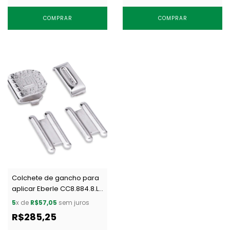
COMPRAR
COMPRAR
Colchete de gancho para
aplicar Eberle CC8.884.8.L
NIQ c/ 200 un
5
x de
R$57,05
sem juros
R$285,25