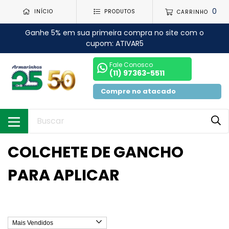
0
INÍCIO
PRODUTOS
CARRINHO
Ganhe 5% em sua primeira compra no site com o
cupom: ATIVAR5
Fale Conosco
(11) 97363-5511
Compre no atacado
COLCHETE DE GANCHO
PARA APLICAR