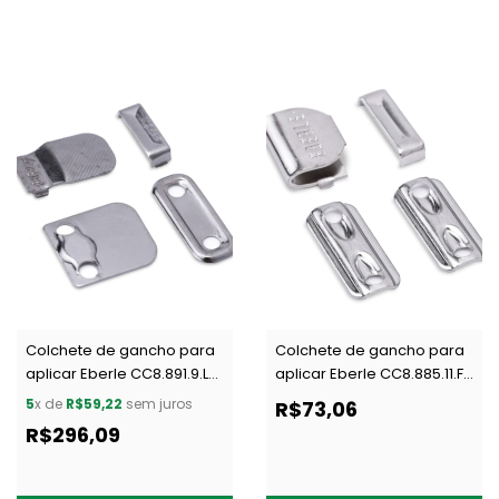
Colchete de gancho para
Colchete de gancho para
aplicar Eberle CC8.891.9.L
aplicar Eberle CC8.885.11.F
NIQ c/ 200 un
NIQ c/ 200 un
5
x de
R$59,22
sem juros
R$73,06
R$296,09