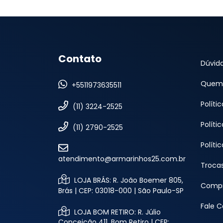
Contato
Dúvid
Quem
+5511973635511
Políti
(11) 3224-2525
Políti
(11) 2790-2525
Políti
atendimento@armarinhos25.com.br
Troca
LOJA BRÁS: R. João Boemer 805,
Compr
Brás | CEP: 03018-000 | São Paulo-SP
Fale 
LOJA BOM RETIRO: R. Júlio
Conceição 411, Bom Retiro | CEP: