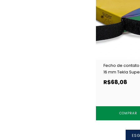
Fecho de contato
16 mm Tekla Supe
Veltek preto 16 c/
R$68,08
COMPRAR
ES