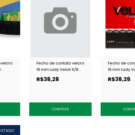
 velcro
Fecho de contato velcro
Fecho de cont
r
16 mm Lady Velok 5/8
16 mm Lady V
 10 m
preto c/ 10 m
branco c/ 10 
R$38,28
R$38,28
COMPRAR
COMP
GOTADO