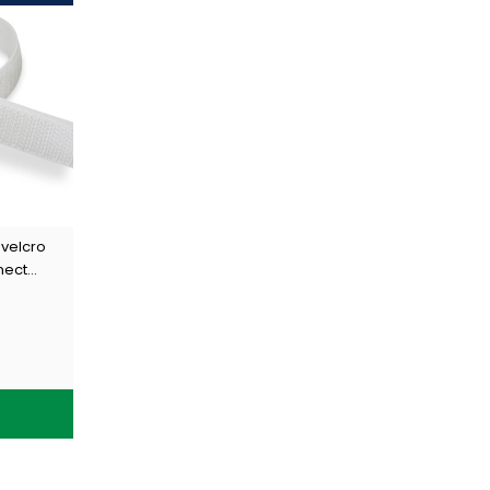
 velcro
nect
/ 25