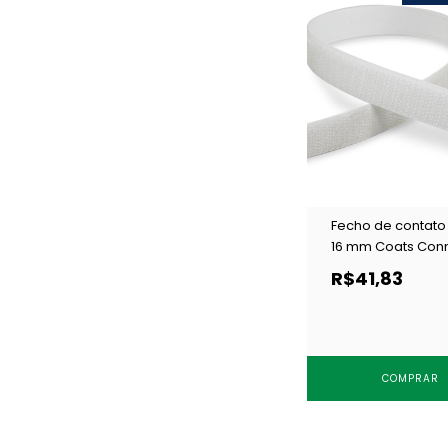
Fecho de contato
16 mm Coats Con
GANCHO branco c
R$41,83
m
COMPRAR