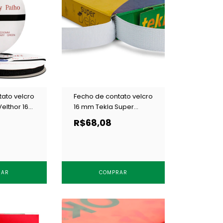
ato velcro
Fecho de contato velcro
elthor 16
16 mm Tekla Super
Veltek 16 branco c/ 10 m
R$68,08
RAR
COMPRAR