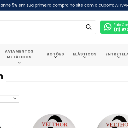
anhe 5% em sua primeira compra no site com o cupom: ATIVA
Fale Co
(11) 9
AVIAMENTOS
BOTÕES
ELÁSTICOS
ENTRETEL
METÁLICOS
m