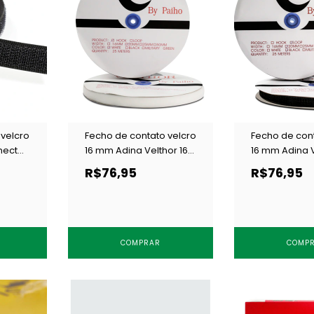
 velcro
Fecho de contato velcro
Fecho de cont
nect
16 mm Adina Velthor 16
16 mm Adina V
 25 m
branco c/ 25 m
preto c/ 25 m
R$76,95
R$76,95
COMPRAR
COMP