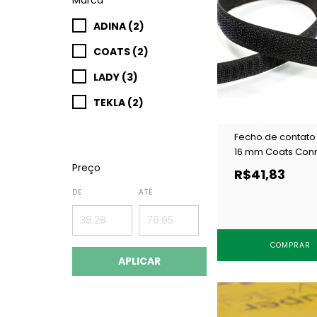
ADINA (2)
COATS (2)
LADY (3)
TEKLA (2)
Fecho de contato
16 mm Coats Con
GANCHO preto c/
Preço
R$41,83
DE
ATÉ
COMPRAR
APLICAR