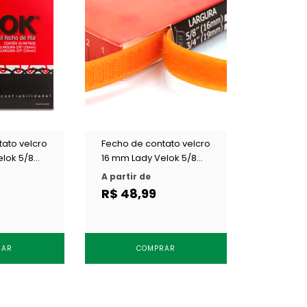
ato velcro
Fecho de contato velcro
elok 5/8
16 mm Lady Velok 5/8
m
colorido c/ 10 m
A partir de
R$ 48,99
RAR
COMPRAR