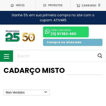
0
INÍCIO
PRODUTOS
CARRINHO
Ganhe 5% em sua primeira compra no site com o
cupom: ATIVAR5
Fale Conosco
(11) 97363-5511
Compre no atacado
CADARÇO MISTO