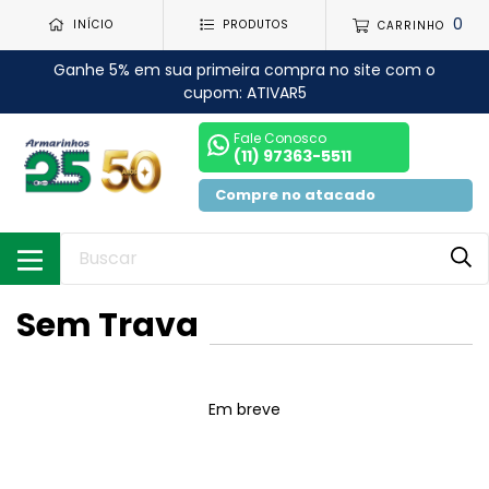
0
INÍCIO
PRODUTOS
CARRINHO
Ganhe 5% em sua primeira compra no site com o
cupom: ATIVAR5
Fale Conosco
(11) 97363-5511
Compre no atacado
Sem Trava
Em breve