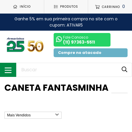
0
INÍCIO
PRODUTOS
CARRINHO
Ganhe 5% em sua primeira compra no site com o
cupom: ATIVAR5
Fale Conosco
(11) 97363-5511
Compre no atacado
CANETA FANTASMINHA