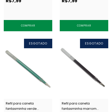
R$7,99
R$7,99
COMPRAR
COMPRAR
ESGOTADO
ESGOTADO
Refil para caneta
Refil para caneta
fantasminha verde
fantasminha marrom