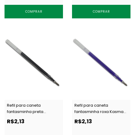
COMPRAR
COMPRAR
Refil para caneta
Refil para caneta
fantasminha preta
fantasminha roxa Kasmaq
Kasmaq KS04 c/ 01 un
KS09 c/ 01 un
R$2,13
R$2,13