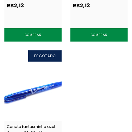
Kasmaq KS05 c/ 01 un
Kasmaq KS03 c/ 01 un
R$2,13
R$2,13
COMPRAR
COMPRAR
ESGOTADO
Caneta fantasminha azul