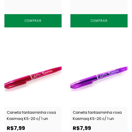
COMPRAR
COMPRAR
Caneta fantasminha rosa
Caneta fantasminha roxa
Kasmaq KS-20 c/ 1 un
Kasmaq KS-20 c/ 1 un
R$7,99
R$7,99