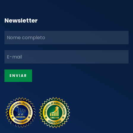
Newsletter