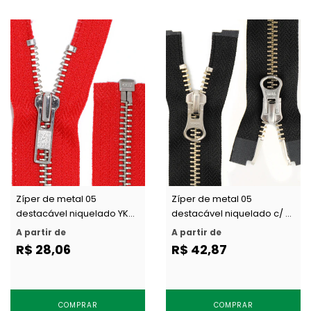
Zíper de metal 05
Zíper de metal 05
destacável niquelado YKK
destacável niquelado c/ 2
RNOR 56 c/ 1 un
cursores YKK RNMMR5
A partir de
A partir de
DA8LH c/ 1 un
R$ 28,06
R$ 42,87
COMPRAR
COMPRAR