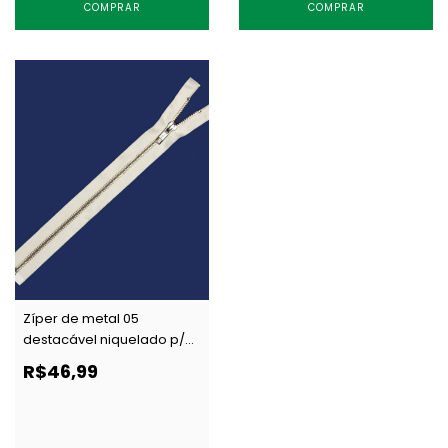
COMPRAR
COMPRAR
Zíper de metal 05
destacável niquelado p/
tingir YKK RNOR 56 CJ c/ 1
R$46,99
un