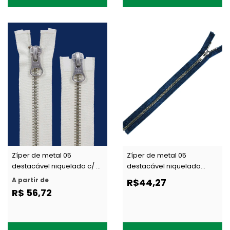
Zíper de metal 05
Zíper de metal 05
destacável niquelado c/ 2
destacável niquelado
cursores YKK RNMMR5
jeans YKK RNOR 56 CJI14 c/
A partir de
R$44,27
DA8LH TAPE CJ c/ 1 un
1 un
R$ 56,72