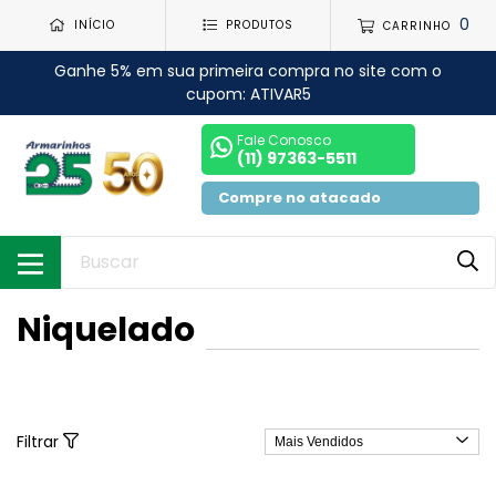
0
INÍCIO
PRODUTOS
CARRINHO
Ganhe 5% em sua primeira compra no site com o
cupom: ATIVAR5
Fale Conosco
(11) 97363-5511
Compre no atacado
Niquelado
Filtrar