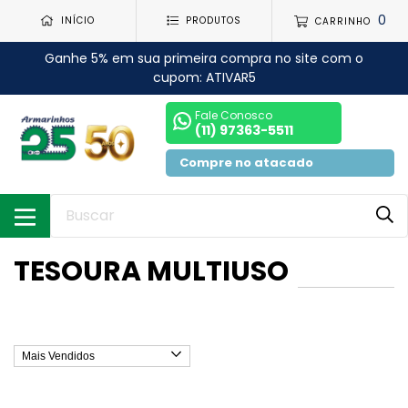
0
INÍCIO
PRODUTOS
CARRINHO
Ganhe 5% em sua primeira compra no site com o
cupom: ATIVAR5
Fale Conosco
(11) 97363-5511
Compre no atacado
TESOURA MULTIUSO