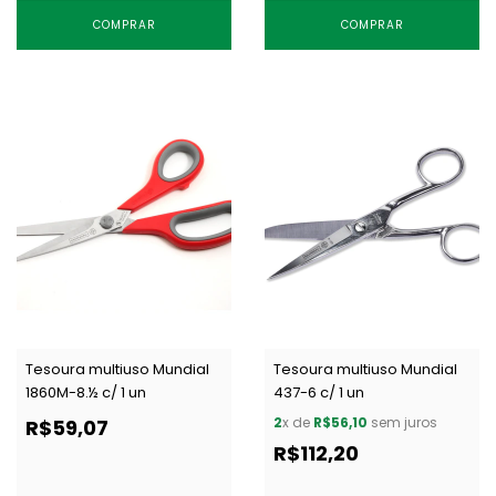
COMPRAR
COMPRAR
Tesoura multiuso Mundial
Tesoura multiuso Mundial
1860M-8.½ c/ 1 un
437-6 c/ 1 un
2
x de
R$56,10
sem juros
R$59,07
R$112,20