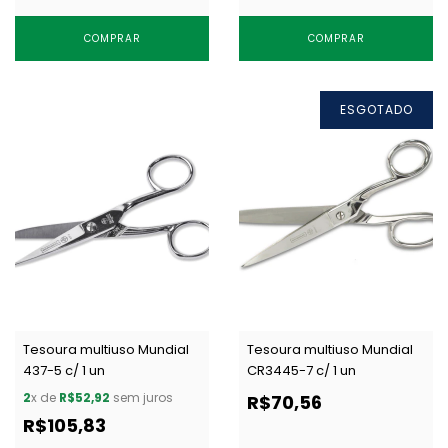
COMPRAR
COMPRAR
ESGOTADO
Tesoura multiuso Mundial
Tesoura multiuso Mundial
437-5 c/ 1 un
CR3445-7 c/ 1 un
2
x de
R$52,92
sem juros
R$70,56
R$105,83