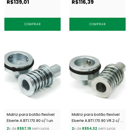
R$139,01
R$116,39
COMPRAR
COMPRAR
Matriz para botão flexível
Matriz para botão flexível
Eberle A.BT1.170.90 c/ 1 un
Eberle A.BT1.170.90.VR.2 c/ 1
un
2
x de
R$57,19
sem juros
2
x de
R$54,32
sem juros