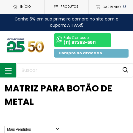
0
INÍCIO
PRODUTOS
CARRINHO
Ganhe 5% em sua primeira compra no site com o
cupom: ATIVAR5
Fale Conosco
(11) 97363-5511
Compre no atacado
MATRIZ PARA BOTÃO DE
METAL