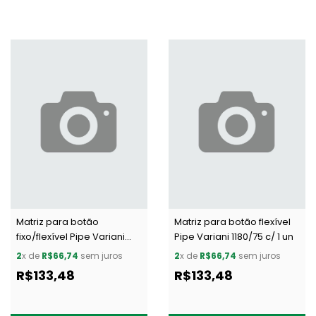
Matriz para botão
Matriz para botão flexível
fixo/flexível Pipe Variani
Pipe Variani 1180/75 c/ 1 un
1530/90 c/ 1 un
2
x de
R$66,74
sem juros
2
x de
R$66,74
sem juros
R$133,48
R$133,48