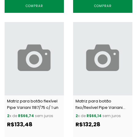
COMPRAR
COMPRAR
Matriz para botão flexível
Matriz para botão
Pipe Variani 1187/75 c/ 1 un
fixo/flexível Pipe Variani
6030 LISO c/ 1 un
2
x de
R$66,74
sem juros
2
x de
R$66,14
sem juros
R$133,48
R$132,28