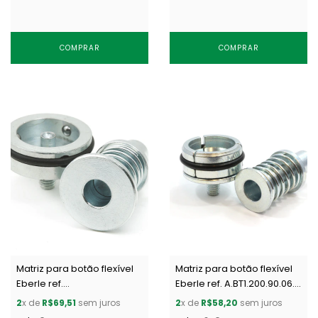
COMPRAR
COMPRAR
Matriz para botão flexível
Matriz para botão flexível
Eberle ref.
Eberle ref. A.BT1.200.90.06.Z
A.BT1.200.90.VZ.EC c/ 1 un
c/ 1 un
2
x de
R$69,51
sem juros
2
x de
R$58,20
sem juros