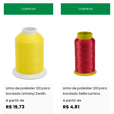
COMPRAR
COMPRAR
Linha de poliéster 120 para
Linha de poliéster 120 para
bordado Linhanyl Zenith
bordado Setta Lumina
cores c/ 4000 m
cores c/ 1000 m
A partir de
A partir de
R$ 19,73
R$ 4,81