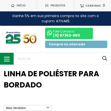
0
INÍCIO
PRODUTOS
CARRINHO
Ganhe 5% em sua primeira compra no site com o
cupom: ATIVAR5
Fale Conosco
(11) 97363-5511
Compre no atacado
LINHA DE POLIÉSTER PARA
BORDADO