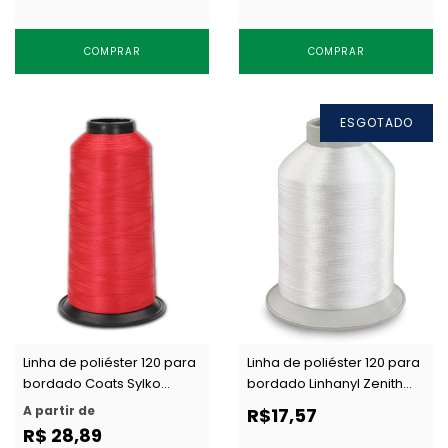
COMPRAR
COMPRAR
ESGOTADO
Linha de poliéster 120 para
Linha de poliéster 120 para
bordado Coats Sylko
bordado Linhanyl Zenith
cores c/ 4000 m
natural c/ 4000 m
A partir de
R$17,57
R$ 28,89