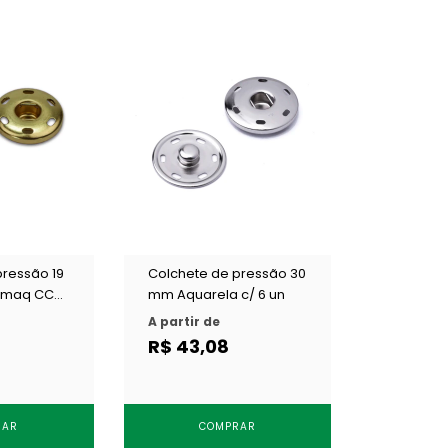
pressão 19
Colchete de pressão 30
smaq CCH
mm Aquarela c/ 6 un
 12 un
A partir de
R$ 43,08
RAR
COMPRAR