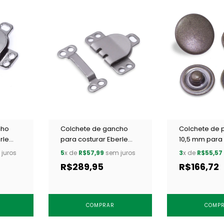
cho
Colchete de gancho
Colchete de 
rle
para costurar Eberle
10,5 mm para 
/ 200
CC8.893.9.L NFT c/ 200
Eberle CC7.105
juros
5
x de
R$57,99
sem juros
3
x de
R$55,57
un
LOXT c/ 250 u
R$289,95
R$166,72
COMPRAR
COMP