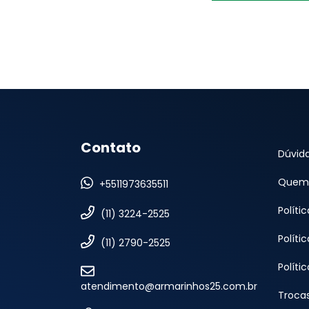
Contato
Dúvid
Quem
+5511973635511
Políti
(11) 3224-2525
Políti
(11) 2790-2525
Políti
atendimento@armarinhos25.com.br
Troca