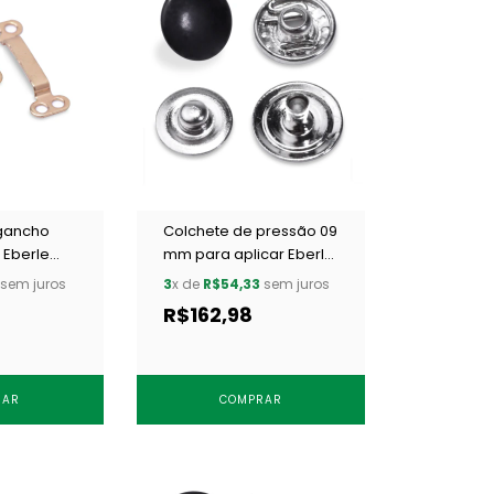
gancho
Colchete de pressão 09
 Eberle
mm para aplicar Eberle
NEWAUT c/
CC7.090.9.4.F OESC c/
sem juros
3
x de
R$54,33
sem juros
250 un
R$162,98
RAR
COMPRAR