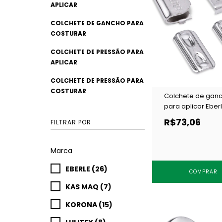
APLICAR
COLCHETE DE GANCHO PARA
COSTURAR
COLCHETE DE PRESSÃO PARA
APLICAR
COLCHETE DE PRESSÃO PARA
COSTURAR
Colchete de gan
para aplicar Eber
CC8.885.11.F NIQ c
R$73,06
FILTRAR POR
un
Marca
EBERLE (26)
COMPRAR
KAS MAQ (7)
KORONA (15)