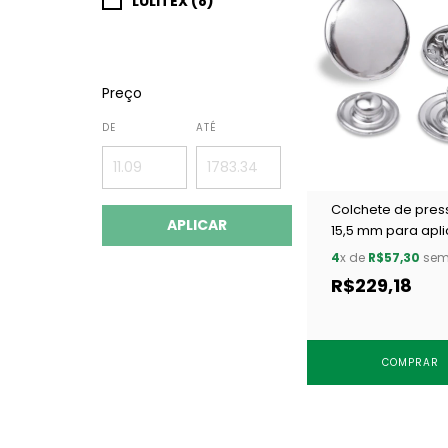
LULITEX (8)
Preço
DE
ATÉ
Colchete de pre
APLICAR
15,5 mm para apli
Eberle
4
x de
R$57,30
sem 
CC7.155.12.7.AB04.
R$229,18
c/ 250 un
COMPRAR