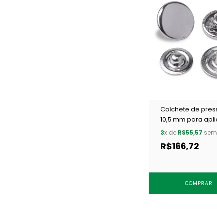
Colchete de pre
10,5 mm para apli
Eberle CC7.105.9.4
3
x de
R$55,57
sem 
c/ 250 un
R$166,72
COMPRAR