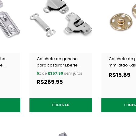
cho
Colchete de gancho
Colchete de 
le
para costurar Eberle
mm latão Ka
/ 200
CC8.893.9.L NIQ c/ 200
17 dourado c/
5
x de
R$57,99
sem juros
R$15,89
un
R$289,95
COMPRAR
COMP