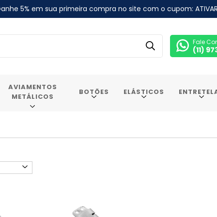
anhe 5% em sua primeira compra no site com o cupom: ATIVA
Fale Co
(11) 9
AVIAMENTOS
BOTÕES
ELÁSTICOS
ENTRETEL
METÁLICOS