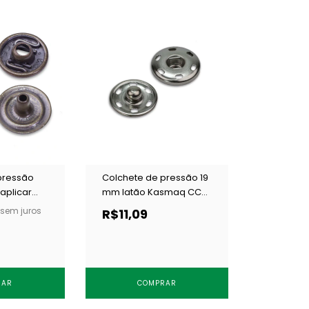
pressão
Colchete de pressão 19
aplicar
mm latão Kasmaq CCH
.9.4.F
19 niquelado c/ 12 un
sem juros
R$11,09
n
RAR
COMPRAR