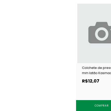
Colchete de pres
mm latão Kasma
21 niquelado c/ 12
R$12,07
COMPRAR