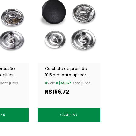
pressão
Colchete de pressão
aplicar
10,5 mm para aplicar
.9.4.F
Eberle CC7.105.9.4.F
sem juros
3
x de
R$55,57
sem juros
un
preto c/ 250 un
R$166,72
RAR
COMPRAR