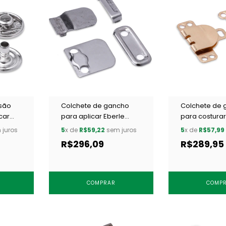
ssão
Colchete de gancho
Colchete de 
car
para aplicar Eberle
para costurar
CC8.891.9.L NIQ c/ 200 un
CC8.893.9.L 
juros
5
x de
R$59,22
sem juros
5
x de
R$57,99
F NIQ
200 un
R$296,09
R$289,95
COMPRAR
COMP