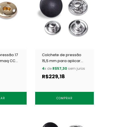
pressão 17
Colchete de pressão
smaq CCH
15,5 mm para aplicar
 24 un
Eberle
4
x de
R$57,30
sem juros
CC7.155.12.7.AB04.F
R$229,18
preto c/ 250 un
RAR
COMPRAR