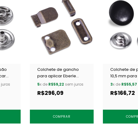
ssão
Colchete de gancho
Colchete de 
car
para aplicar Eberle
10,5 mm para 
.F NIQ
CC8.891.9.L OXIT c/ 200
Eberle CC7.105
juros
5
x de
R$59,22
sem juros
3
x de
R$55,57
un
OESC c/ 250 
R$296,09
R$166,72
COMPRAR
COMP