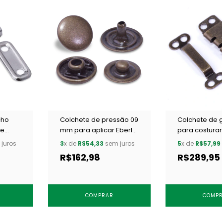
cho
Colchete de pressão 09
Colchete de 
le
mm para aplicar Eberle
para costurar
 200
CC7.090.9.4.F LOXT c/
CC8.893.9.L O
juros
3
x de
R$54,33
sem juros
5
x de
R$57,99
250 un
un
R$162,98
R$289,95
COMPRAR
COMP