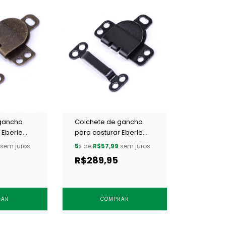
gancho
Colchete de gancho
 Eberle
para costurar Eberle
XIT c/ 200
CC8.893.9.L OESCT c/
sem juros
5
x de
R$57,99
sem juros
200 un
R$289,95
RAR
COMPRAR