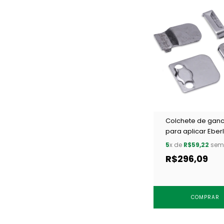
Colchete de gan
para aplicar Eber
CC8.891.9.L NPT c/
5
x de
R$59,22
sem 
un
R$296,09
COMPRAR