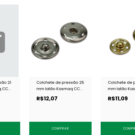
são 21
Colchete de pressão 25
Colchete de 
q CCH
mm latão Kasmaq CCH
mm latão Ka
 un
25 niquelado c/ 6 un
19 dourado c/
R$12,07
R$11,09
COMPRAR
COMP