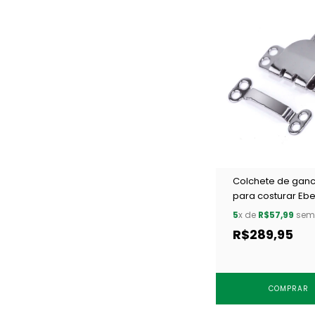
Colchete de gan
para costurar Ebe
CC8.893.9.L NPT c
5
x de
R$57,99
sem 
un
R$289,95
COMPRAR