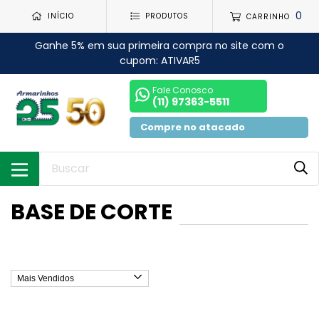
0
INÍCIO
PRODUTOS
CARRINHO
Ganhe 5% em sua primeira compra no site com o
cupom: ATIVAR5
Fale Conosco
(11) 97363-5511
Compre no atacado
BASE DE CORTE