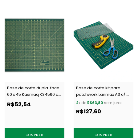
Base de corte dupla-face
Base de corte kit para
60 x 45 Kasmaq KS4560 c/
patchwork Lanmax A3 c/ 01
1 un
un
2
x de
R$63,80
sem juros
R$52,54
R$127,60
COMPRAR
COMPRAR