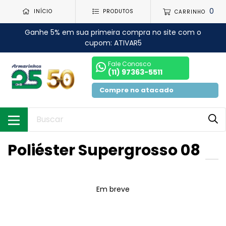
0
INÍCIO
PRODUTOS
CARRINHO
Ganhe 5% em sua primeira compra no site com o
cupom: ATIVAR5
Fale Conosco
(11) 97363-5511
Compre no atacado
Poliéster Supergrosso 08
Em breve