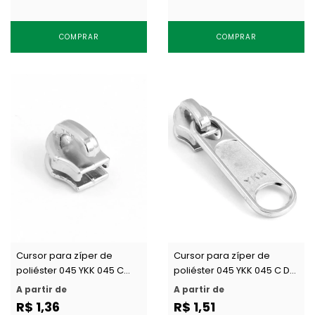
COMPRAR
COMPRAR
Cursor para zíper de
Cursor para zíper de
poliéster 045 YKK 045 C
poliéster 045 YKK 045 C DFL
DFNT2 c/ 1 un
c/ 1 un
A partir de
A partir de
R$ 1,36
R$ 1,51