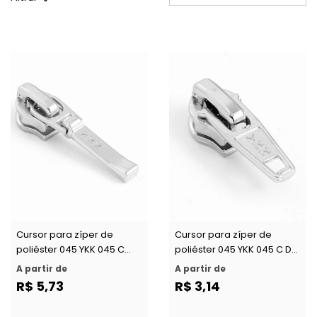
Cursor para zíper de
Cursor para zíper de
poliéster 045 YKK 045 C
poliéster 045 YKK 045 C DA
DADR4 c/ 1 un
c/ 1 un
A partir de
A partir de
R$ 5,73
R$ 3,14