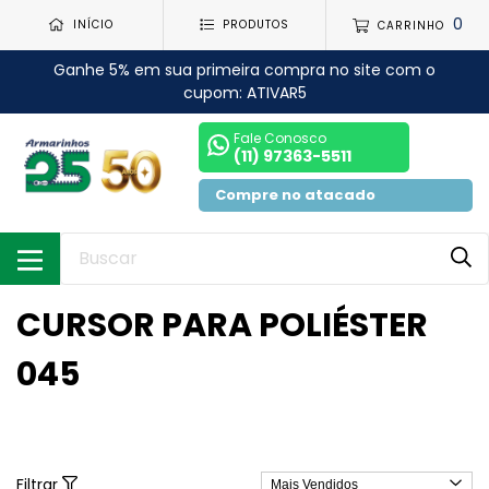
0
INÍCIO
PRODUTOS
CARRINHO
Ganhe 5% em sua primeira compra no site com o
cupom: ATIVAR5
Fale Conosco
(11) 97363-5511
Compre no atacado
CURSOR PARA POLIÉSTER
045
Filtrar