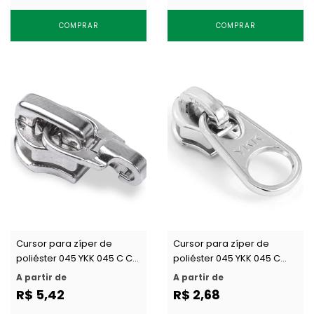
COMPRAR
COMPRAR
Cursor para zíper de
Cursor para zíper de
poliéster 045 YKK 045 C CA
poliéster 045 YKK 045 C
c/ 1 un
DFW c/ 1 un
A partir de
A partir de
R$ 5,42
R$ 2,68