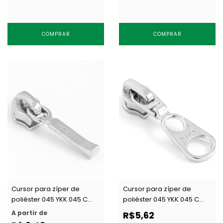
COMPRAR
COMPRAR
Cursor para zíper de
Cursor para zíper de
poliéster 045 YKK 045 C
poliéster 045 YKK 045 C
DFDD c/ 1 un
DAW2 c/ 1 un
A partir de
R$5,62