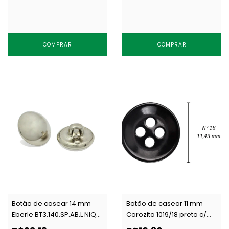
COMPRAR
COMPRAR
Botão de casear 14 mm
Botão de casear 11 mm
Eberle BT3.140.SP.AB.L NIQ
Corozita 1019/18 preto c/
c/ 100 un
144 un