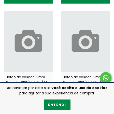
Botão de casear 15 mm
Botão de casear 15 mm
Corozita 8101/24 212 c/ 144
Corozita 8101/24 220 c/ 144
un
un
Ao navegar por este site
você aceita o uso de cookies
R$20,67
R$20,67
para agilizar a sua experiência de compra.
ENTENDI