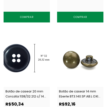
COMPRAR
COMPRAR
Botão de casear 20 mm
Botão de casear 14 mm
Corozita 1138/32 212 c/ 144
Eberle BT3.140.SP.AB.L OXI
un
c/ 100 un
R$50,34
R$92,16