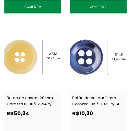
COMPRAR
COMPRAR
Botão de casear 20 mm
Botão de casear 11 mm
Corozita 8300/32 214 c/
Corozita 1019/18 030 c/ 144
144 un
un
R$50,34
R$10,30