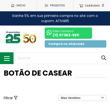
0
INÍCIO
PRODUTOS
CARRINHO
Ganhe 5% em sua primeira compra no site com o
cupom: ATIVAR5
Fale Conosco
(11) 97363-5511
Compre no atacado
BOTÃO DE CASEAR
Filtrar