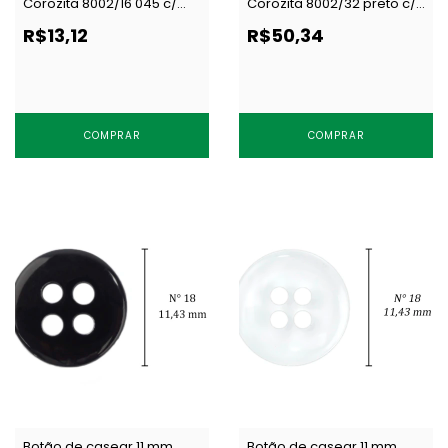
Corozita 8002/16 045 c/
Corozita 8002/32 preto c/
144 un
144 un
R$13,12
R$50,34
COMPRAR
COMPRAR
Botão de casear 11 mm
Botão de casear 11 mm