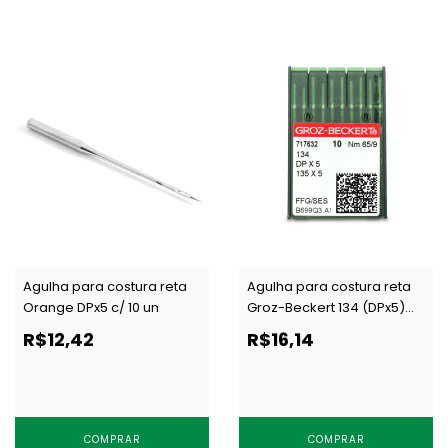
Agulha para costura reta
Agulha para costura reta
Orange DPx5 c/ 10 un
Groz-Beckert 134 (DPx5)
FFG/SES c/10 un
R$12,42
R$16,14
COMPRAR
COMPRAR