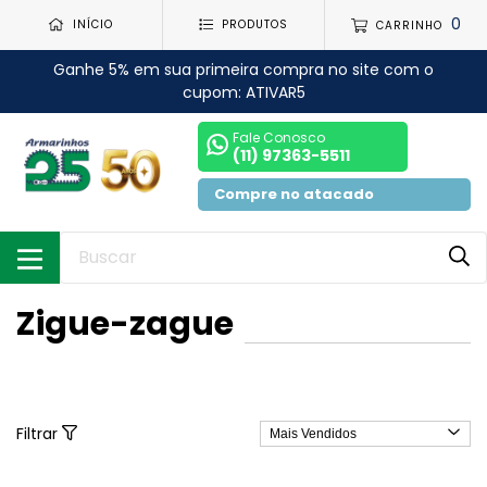
0
INÍCIO
PRODUTOS
CARRINHO
Ganhe 5% em sua primeira compra no site com o
cupom: ATIVAR5
Fale Conosco
(11) 97363-5511
Compre no atacado
Zigue-zague
Filtrar