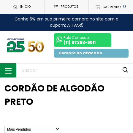
0
INÍCIO
PRODUTOS
CARRINHO
Ganhe 5% em sua primeira compra no site com o
cupom: ATIVAR5
Fale Conosco
(11) 97363-5511
Compre no atacado
CORDÃO DE ALGODÃO
PRETO