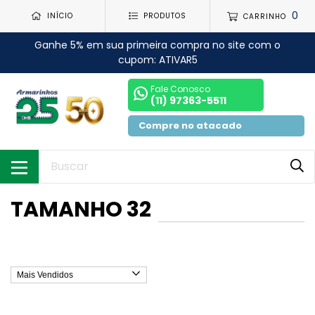
0
INÍCIO
PRODUTOS
CARRINHO
Ganhe 5% em sua primeira compra no site com o
cupom: ATIVAR5
Fale Conosco
(11) 97363-5511
Compre no atacado
TAMANHO 32