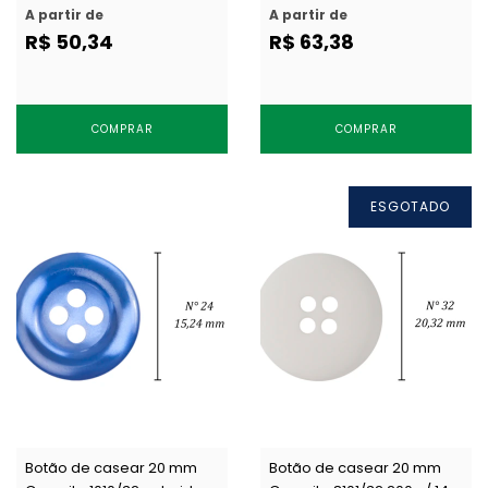
c/ 144 un
c/ 144 un
A partir de
A partir de
R$ 50,34
R$ 63,38
COMPRAR
COMPRAR
ESGOTADO
Botão de casear 20 mm
Botão de casear 20 mm