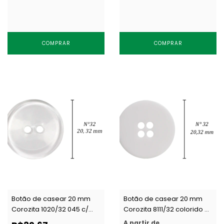
COMPRAR
COMPRAR
Botão de casear 20 mm
Botão de casear 20 mm
Corozita 1020/32 045 c/
Corozita 8111/32 colorido c/
144 un
144 un
A partir de