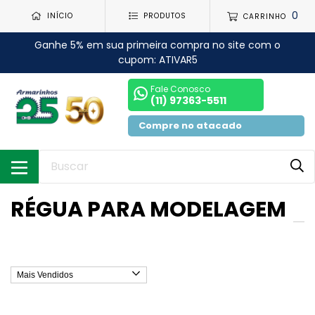
0
INÍCIO
PRODUTOS
CARRINHO
Ganhe 5% em sua primeira compra no site com o
cupom: ATIVAR5
Fale Conosco
(11) 97363-5511
Compre no atacado
RÉGUA PARA MODELAGEM