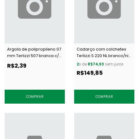
Argola de polipropileno 07
Cadarço com colchetes
mm Terlizzi 507 branca c/
Terlizzi S 220 NL branco/niq
100 un
c/ 20 m
2
x de
R$74,93
sem juros
R$2,39
R$149,85
COMPRAR
COMPRAR