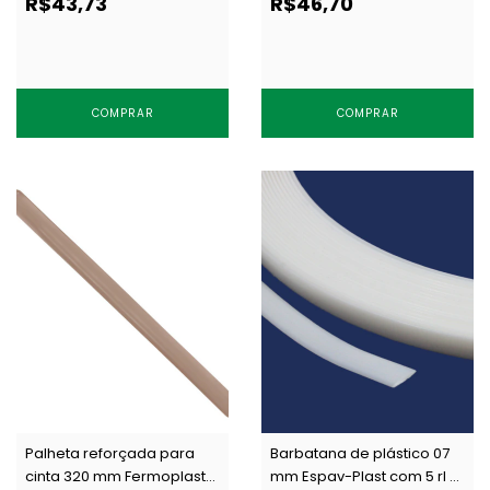
R$43,73
R$46,70
COMPRAR
COMPRAR
Palheta reforçada para
Barbatana de plástico 07
cinta 320 mm Fermoplast
mm Espav-Plast com 5 rl x