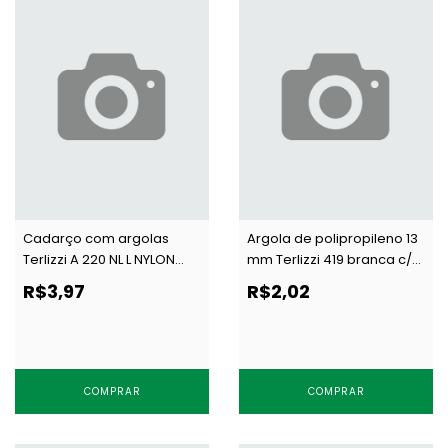
Cadarço com argolas
Argola de polipropileno 13
Terlizzi A 220 NL L NYLON
mm Terlizzi 419 branca c/
branco/niq por metro
100 un
R$3,97
R$2,02
COMPRAR
COMPRAR