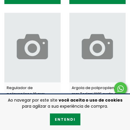
Regulador de
Argola de polipropileno 08
polipropileno 10 mm
mm Terlizzi 1085 preta c/
Terlizzi 1100 branco c/ 100
100 un
Ao navegar por este site
você aceita o uso de cookies
R$1,79
R$1,79
un
para agilizar a sua experiência de compra.
ENTENDI