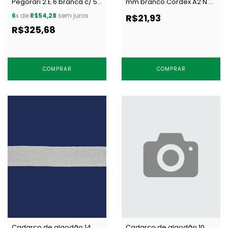
Pegorari 2.E.6 branca c/ 50
mm branco Cordex A2 N c/
pares
50 m
6
x de
R$54,28
sem juros
R$21,93
R$325,68
COMPRAR
COMPRAR
Cadarço de algodão 14
Cadarço de algodão 10