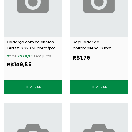
Cadarço com colchetes
Regulador de
Terlizzi S 220 NL preto/pto
polipropileno 13 mm
c/ 20 m
Terlizzi 1135 branco c/ 100
2
x de
R$74,93
sem juros
R$1,79
un
R$149,85
COMPRAR
COMPRAR