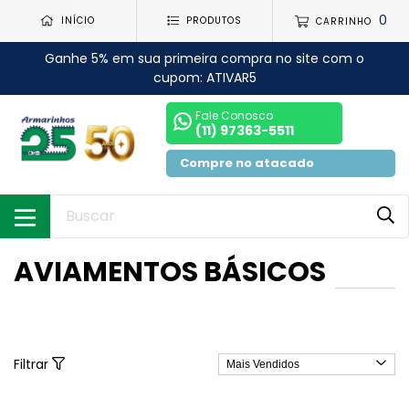
0
INÍCIO
PRODUTOS
CARRINHO
Ganhe 5% em sua primeira compra no site com o
cupom: ATIVAR5
Fale Conosco
(11) 97363-5511
Compre no atacado
AVIAMENTOS BÁSICOS
Filtrar