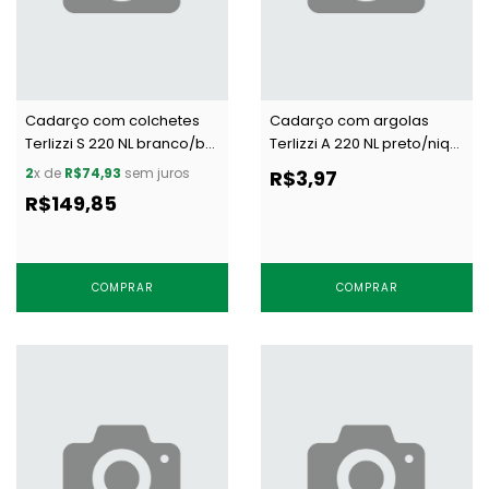
Cadarço com colchetes
Cadarço com argolas
Terlizzi S 220 NL branco/bc
Terlizzi A 220 NL preto/niq
c/ 20 m
por metro
2
x de
R$74,93
sem juros
R$3,97
R$149,85
COMPRAR
COMPRAR