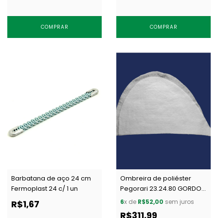
COMPRAR
COMPRAR
Barbatana de aço 24 cm
Ombreira de poliéster
Fermoplast 24 c/ 1 un
Pegorari 23.24.80 GORDO
branca c/ 40 pares
6
x de
R$52,00
sem juros
R$1,67
R$311,99