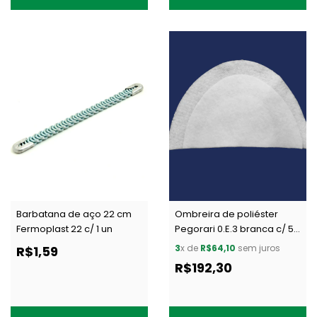
Barbatana de aço 22 cm
Ombreira de poliéster
Fermoplast 22 c/ 1 un
Pegorari 0.E.3 branca c/ 50
pares
3
x de
R$64,10
sem juros
R$1,59
R$192,30