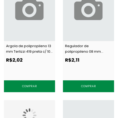
Argola de polipropileno 13
Regulador de
mm Terlizzi 419 preta c/ 100
polipropileno 08 mm
un
Terlizzi 508 branco c/ 100
R$2,02
R$2,11
un
COMPRAR
COMPRAR