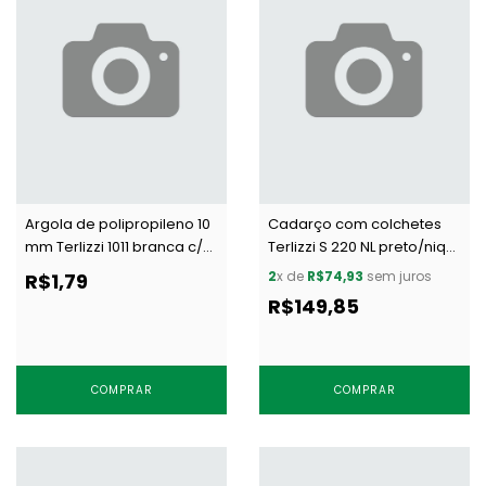
Argola de polipropileno 10
Cadarço com colchetes
mm Terlizzi 1011 branca c/
Terlizzi S 220 NL preto/niq
100 un
c/ 20 m
2
x de
R$74,93
sem juros
R$1,79
R$149,85
COMPRAR
COMPRAR