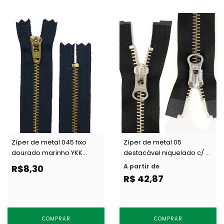
Zíper de metal 045 fixo
Zíper de metal 05
dourado marinho YKK
destacável niquelado c/ 2
YGRC 459 GS 560 c/ 1 un
cursores YKK RNMMR5
A partir de
R$8,30
DA8LH c/ 1 un
R$ 42,87
COMPRAR
COMPRAR