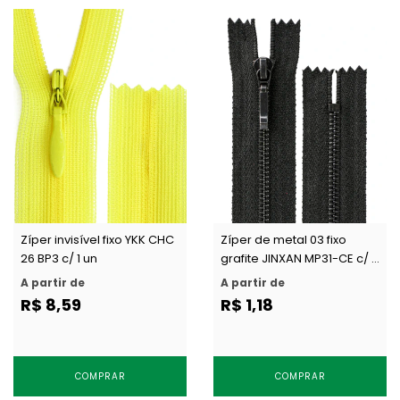
Zíper invisível fixo YKK CHC
Zíper de metal 03 fixo
26 BP3 c/ 1 un
grafite JINXAN MP31-CE c/ 1
un
A partir de
A partir de
R$ 8,59
R$ 1,18
COMPRAR
COMPRAR