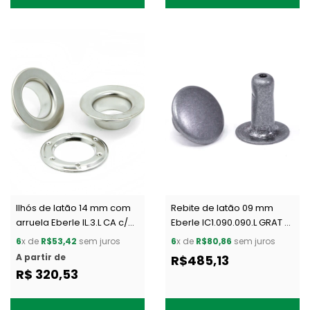
Ilhós de latão 14 mm com
Rebite de latão 09 mm
arruela Eberle IL.3.L CA c/
Eberle IC1.090.090.L GRAT c/
200 un
1000 un
6
x de
R$53,42
sem juros
6
x de
R$80,86
sem juros
A partir de
R$485,13
R$ 320,53