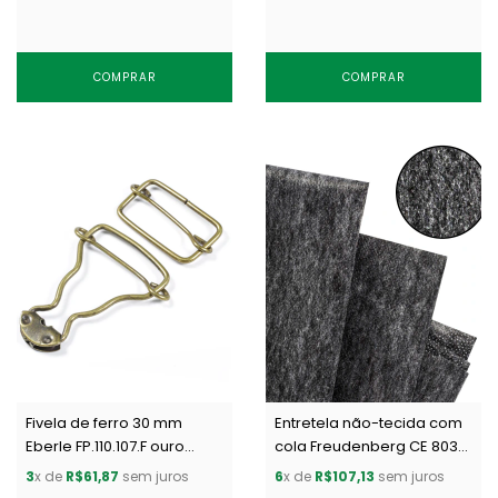
COMPRAR
COMPRAR
Fivela de ferro 30 mm
Entretela não-tecida com
Eberle FP.110.107.F ouro
cola Freudenberg CE 8036
velho c/ 100 un
grafite c/ 50 m
3
x de
R$61,87
sem juros
6
x de
R$107,13
sem juros