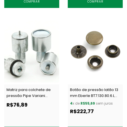
COMPRAR
COMPRAR
Matriz para colchete de
Botão de pressão latão 13
pressão Pipe Variani
mm Eberle BT7.130.80.6.L
7135/15 c/ 1 un
OXIT c/ 200 un
4
x de
R$55,69
sem juros
R$76,89
R$222,77