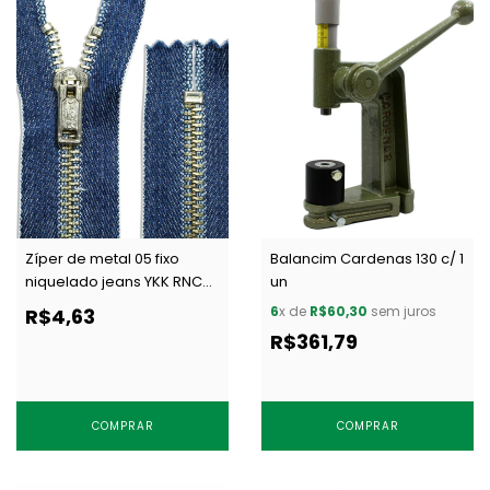
Zíper de metal 05 fixo
Balancim Cardenas 130 c/ 1
niquelado jeans YKK RNC
un
52 CJI14 c/ 1 un
6
x de
R$60,30
sem juros
R$4,63
R$361,79
COMPRAR
COMPRAR