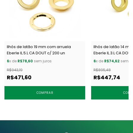
Ilhós de latão 19 mm com arruela
Ilhós de latão 14 m
Eberle IL.5.L CA DOUT c/ 200 un
Eberle IL.3.L CA DOUT
6
x de
R$78,60
sem juros
6
x de
R$74,62
sem ju
R$943,19
R$895,48
R$471,60
R$447,74
COMPRAR
COMP