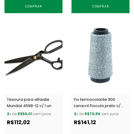
COMPRAR
COMPRAR
Tesoura para alfaiate
Fio termocolante 900
Mundial 4598-12 c/ 1 un
Lanacril Fiocola preto c/
500 m
2
x de
R$56,01
sem juros
2
x de
R$70,56
sem juros
R$112,02
R$141,12